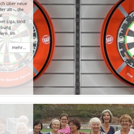
r alt –, die
al
gebung
lern. Im
mehr...