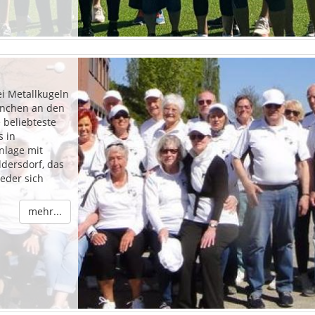
ei Metallkugeln
manchen an den
e beliebteste
s in
Anlage mit
dersdorf, das
eder sich
mehr...