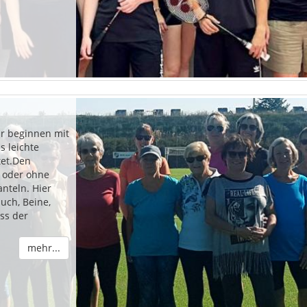
ir beginnen mit
 leichte
tet.Den
t oder ohne
nteln. Hier
uch, Beine,
ss der
mehr...