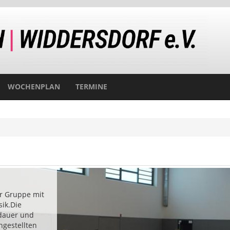
WOCHENPLAN
TERMINE
er Gruppe mit
ik.Die
dauer und
ngestellten