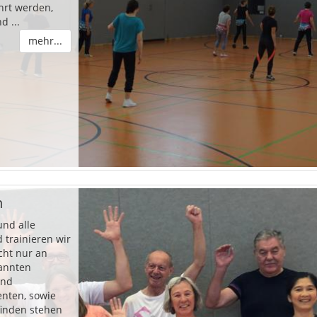
hrt werden,
d ...
mehr...
n
und alle
trainieren wir
cht nur an
kannten
und
nten, sowie
inden stehen