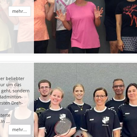
mehr...
er beliebter
nur um das
 geht, sondern
 Badminton-
esten Dreh-
terte
n ...
mehr...